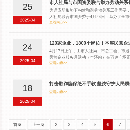
市人社局与市国资委联合举办劳动关系
25
为适应新形势下构建和谐劳动关系工作需要
人社局联合市国资委于4月24日，举办了全
2025-04
查看内容>>
国有…
120家企业，1800个岗位！本溪民营
24
4月17日上午，由市人社局、市总工会、市退
民营企业服务月活动（本溪站）在万达广场正
2025-04
查看内容>>
民…
打击欺诈骗保绝不手软 坚决守护人民群众
18
查看内容>>
2025-04
首页
上一页
2
3
4
5
6
7