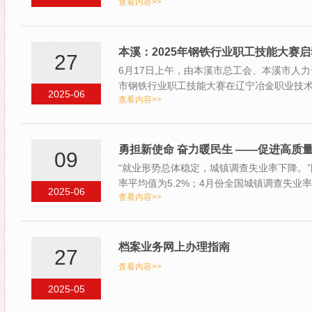
查看内容>>
本溪：2025年钢铁行业职工技能大赛启
27
6月17日上午，由本溪市总工会、本溪市人力
市钢铁行业职工技能大赛在辽宁冶金职业技术
2025-06
查看内容>>
立…
勇担新使命 奋力暖民生 ——促进高质
09
“就业形势总体稳定，城镇调查失业率下降。
率平均值为5.2%；4月份全国城镇调查失业率
2025-06
查看内容>>
整…
档案业务网上办理指南
27
查看内容>>
2025-05