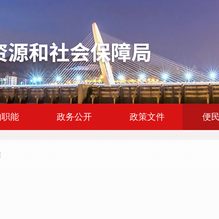
|
|
|
构职能
政务公开
政策文件
便
准