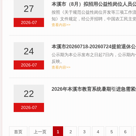
本溪市（8月）拟招用公益性岗位人员
27
按照《关于规范公益性岗位开发等三项工作
知》文件规定，经公开招聘，中国农工民主党
2026-07
查看内容>>
示…
本溪市20260718-20260724提前退休
24
公示期为本公示发布之日起7日内，公示期内
反映。
2026-07
查看内容>>
2026年本溪市教育系统暑期引进急需
22
2026-07
首页
上一页
1
2
3
4
5
6