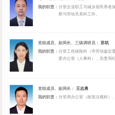
我的职责：
分管企业职工与城乡居民养老
察与劳动关系科工作。
党组成员、副局长、三级调研员
：
苏杭
我的职责：
分管工伤保险科（市劳动鉴定
委办公室（人事科），负责局
党组成员、副局长
：
王志勇
我的职责：
分管局办公室（政策法规科）