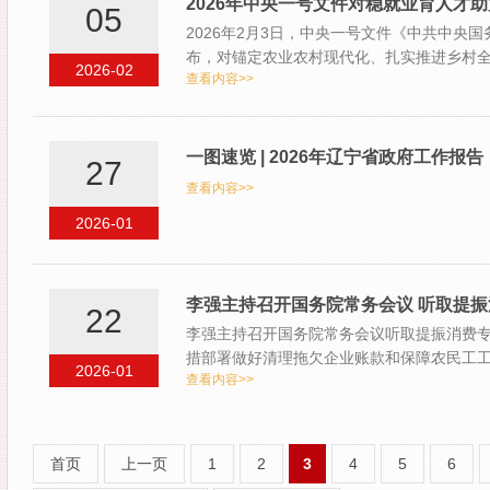
2026年中央一号文件对稳就业育人才
05
2026年2月3日，中央一号文件《中共中
布，对锚定农业农村现代化、扎实推进乡村
2026-02
查看内容>>
人才队…
一图速览 | 2026年辽宁省政府工作报告
27
查看内容>>
2026-01
李强主持召开国务院常务会议 听取提振
22
李强主持召开国务院常务会议听取提振消费
措部署做好清理拖欠企业账款和保障农民工
2026-01
查看内容>>
决…
首页
上一页
1
2
3
4
5
6