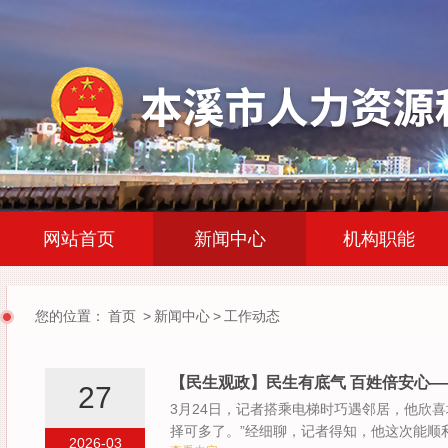
|
|
网站首页
新闻中心
机构职能
您的位置：
首页
>
新闻中心
>
工作动态
【民生观政】民生有底气 百姓倍安心
27
3月24日，记者搭乘电梯时巧遇邻居，他欣
择可多了。”经细聊，记者得知，他这次能顺
2026-03