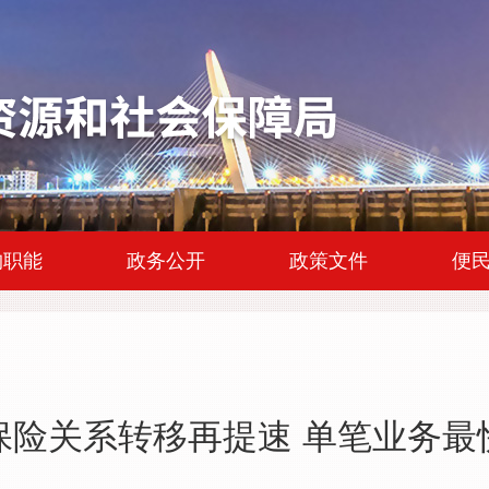
|
|
|
构职能
政务公开
政策文件
便
保险关系转移再提速 单笔业务最