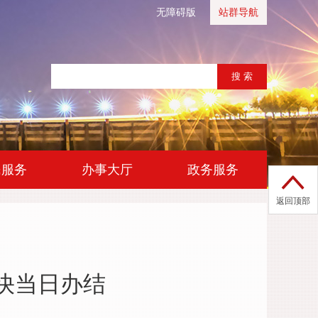
无障碍版
站群导航
|
|
民服务
办事大厅
政务服务
返回顶部
快当日办结