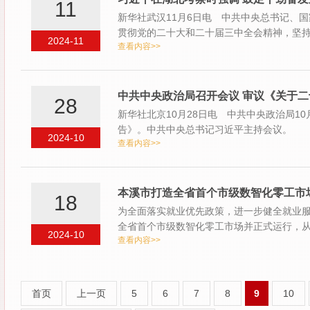
11
新华社武汉11月6日电 中共中央总书记、
贯彻党的二十大和二十届三中全会精神，坚
2024-11
查看内容>>
充…
中共中央政治局召开会议 审议《关于
28
新华社北京10月28日电 中共中央政治局1
告》。中共中央总书记习近平主持会议。
2024-10
查看内容>>
本溪市打造全省首个市级数智化零工市
18
为全面落实就业优先政策，进一步健全就业服
全省首个市级数智化零工市场并正式运行，
2024-10
查看内容>>
劳…
首页
上一页
5
6
7
8
9
10