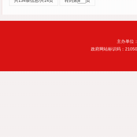
共134条信息/共14页
转到第
页
主办单位
政府网站标识码：21050