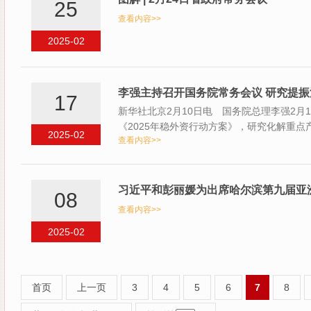
25
查看内容>>
2025-02
李强主持召开国务院常务会议 研究提振
17
新华社北京2月10日电 国务院总理李强2
《2025年稳外资行动方案》，研究化解重
2025-02
查看内容>>
（草案…
习近平和彭丽媛为出席哈尔滨第九届亚
08
查看内容>>
2025-02
首页
上一页
3
4
5
6
7
8