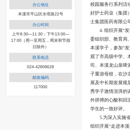
校园服务行系列活
办公地址
好护士药业（集团
本溪市平山区水塔路22号
士集团医药有限公
办公时间
4. 组织开展
上午8:30—11:30；下午13:00—
委组织部、教育局、
17:00（周一至周五，周末和节假
日除外）
本溪学子，参加“
观了市高级中学、
联系电话
司、本溪龙山泉啤
024-42808628
子重游母校，在沙
邮政编码
展及中长期发展规
117000
秀学子激情澎湃的
外拼搏的心酸和回
学生的一致好评。
5.为深入实施
组织开展“走进本溪